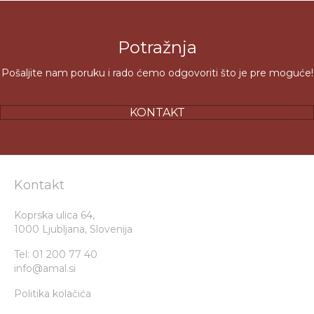
Potražnja
Pošaljite nam poruku i rado ćemo odgovoriti što je pre moguće!
KONTAKT
Kontakt
Koprska ulica 64,
1000 Ljubljana, Slovenija
Tel:
01 200 77 40
info@amal.si
Politika kolačića