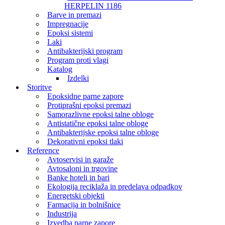
HERPELIN 1186
Barve in premazi
Impregnacije
Epoksi sistemi
Laki
Antibakterijski program
Program proti vlagi
Katalog
Izdelki
Storitve
Epoksidne parne zapore
Protiprašni epoksi premazi
Samorazlivne epoksi talne obloge
Antistatične epoksi talne obloge
Antibakterijske epoksi talne obloge
Dekorativni epoksi tlaki
Reference
Avtoservisi in garaže
Avtosaloni in trgovine
Banke hoteli in bari
Ekologija reciklaža in predelava odpadkov
Energetski objekti
Farmacija in bolnišnice
Industrija
Izvedba parne zapore