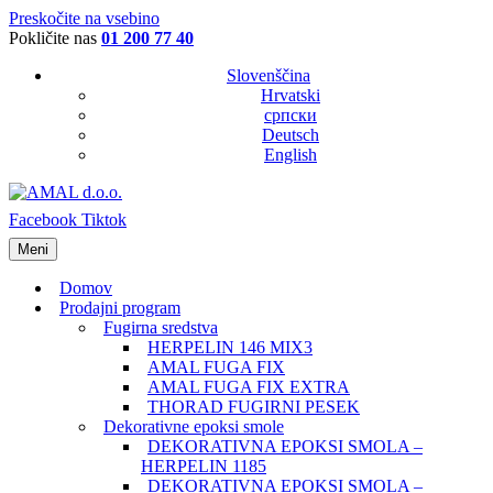
Preskočite na vsebino
Pokličite nas
01 200 77 40
Slovenščina
Hrvatski
српски
Deutsch
English
Facebook
Tiktok
Meni
Domov
Prodajni program
Fugirna sredstva
HERPELIN 146 MIX3
AMAL FUGA FIX
AMAL FUGA FIX EXTRA
THORAD FUGIRNI PESEK
Dekorativne epoksi smole
DEKORATIVNA EPOKSI SMOLA –
HERPELIN 1185
DEKORATIVNA EPOKSI SMOLA –