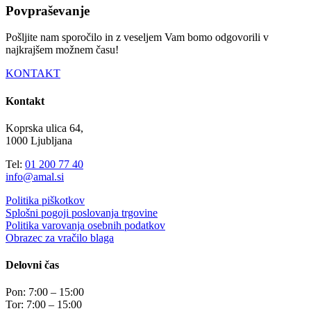
Povpraševanje
Pošljite nam sporočilo in z veseljem Vam bomo odgovorili v
najkrajšem možnem času!
KONTAKT
Kontakt
Koprska ulica 64,
1000 Ljubljana
Tel:
01 200 77 40
info@amal.si
Politika piškotkov
Splošni pogoji poslovanja trgovine
Politika varovanja osebnih podatkov
Obrazec za vračilo blaga
Delovni čas
Pon: 7:00 – 15:00
Tor: 7:00 – 15:00