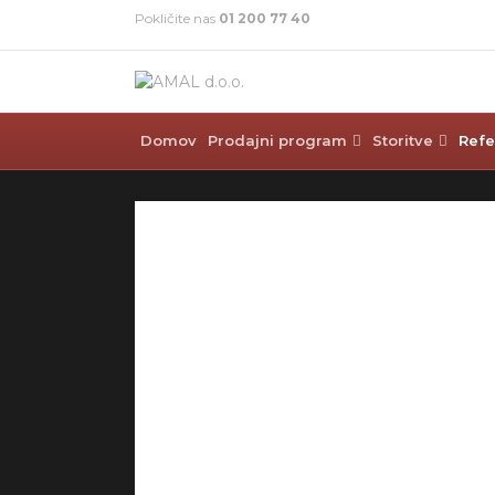
Pokličite nas
01 200 77 40
Domov
Prodajni program
Storitve
Refe