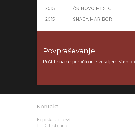
2015
ČN NOVO MESTO
2015
SNAGA MARIBOR
Povpraševanje
Pošljite nam sporočilo in z veseljem Vam 
Kontakt
Koprska ulica 64,
1000 Ljubljana