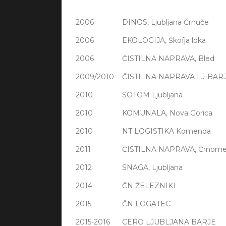
2006
DINOS, Ljubljana Črnuče
2006
EKOLOGIJA, Škofja loka
2006
ČISTILNA NAPRAVA, Bled
2009/2010
ČISTILNA NAPRAVA LJ-BAR
2010
SOTOM Ljubljana
2010
KOMUNALA, Nova Gorica
2010
NT LOGISTIKA Komenda
2011
ČISTILNA NAPRAVA, Črnomel
2012
SNAGA, Ljubljana
2014
ČN ŽELEZNIKI
2015
ČN LOGATEC
2015-2016
CERO LJUBLJANA BARJE