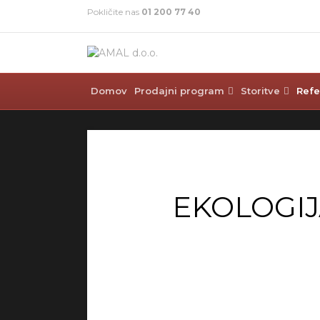
Pokličite nas
01 200 77 40
Domov
Prodajni program
Storitve
Refe
EKOLOGIJ