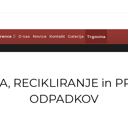
rence
O nas
Novice
Kontakt
Galerija
Trgovina
A, RECIKLIRANJE in 
ODPADKOV