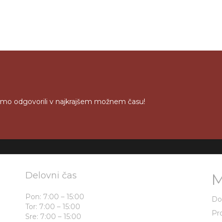
bomo odgovorili v najkrajšem možnem času!
Delovni čas
M
Pon: 7:00 – 15:00
D
Tor: 7:00 – 15:00
Pr
Sre: 7:00 – 15:00