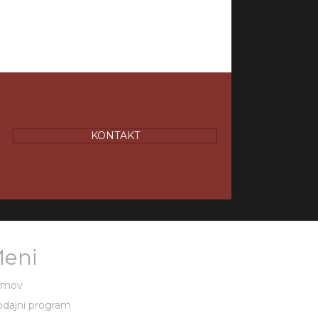
KONTAKT
eni
omov
odajni program