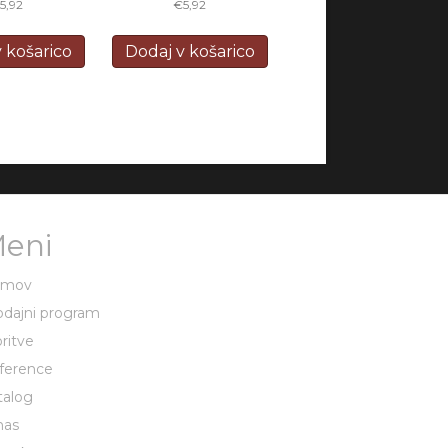
€
5,92
€
5,92
 košarico
Dodaj v košarico
eni
omov
odajni program
ritve
ference
talog
nas