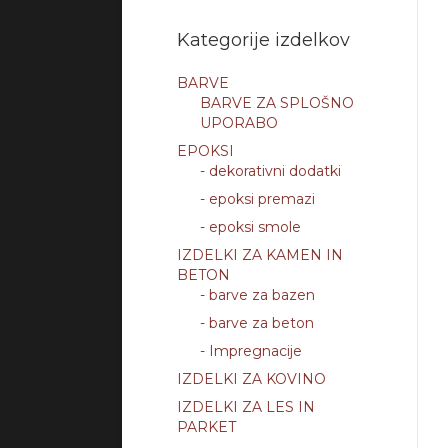
Kategorije izdelkov
BARVE
BARVE ZA SPLOŠNO
UPORABO
EPOKSI
- dekorativni dodatki
- epoksi premazi
- epoksi smole
IZDELKI ZA KAMEN IN
BETON
- barve za bazen
- barve za beton
- Impregnacije
IZDELKI ZA KOVINO
IZDELKI ZA LES IN
PARKET