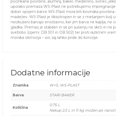
pocinkane površine, aluminij, baker, medenino, svinec, jekl
uporabo premaza WS-Plast ne potrebujemo impregnacije a
dober oprijem barve WS-Plast mora biti kovinska površina su
madežev. WS-Plast je tiksotropen in se z mešanjem bolj ut
neizkušeni barvajo enostavno, ker jim barva ne kaplja, ne o
gladka. Premaz je stabilen in se pri sušenju ne skrči in ne
svetlobo (izjemi: DB 301 in DB 502) ter proti različnim v
morska območja – sol, saj lahko pride do korozije.
Dodatne informacije
Znamka
W+S, WS-PLAST
Barva
STARI BAKER
0,75 L
Količina
Nakup 2,5 L in 11 kg možen po naroč