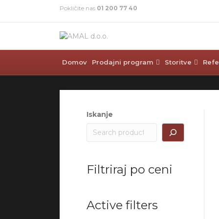
Pokličite nas
01 200 77 40
Domov
Prodajni program
Storitve
Refe
Iskanje
Filtriraj po ceni
Active filters