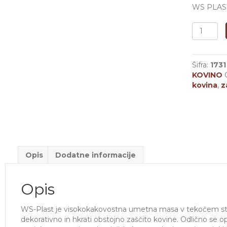
WS PLAST
BARVA
ZA
KOVINE
|
Šifra:
1731
0007
KOVINO
STARI
kovina
,
z
BAKER
količina
Opis
Dodatne informacije
Opis
WS-Plast je visokokakovostna umetna masa v tekočem sta
dekorativno in hkrati obstojno zaščito kovine. Odlično se o