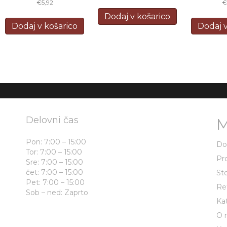
€
5,92
Dodaj v košarico
Dodaj v košarico
Dodaj v
Delovni čas
M
Pon: 7:00 – 15:00
D
Tor: 7:00 – 15:00
Pr
Sre: 7:00 – 15:00
čet: 7:00 – 15:00
Sto
Pet: 7:00 – 15:00
Re
Sob – ned: Zaprto
Ka
O 