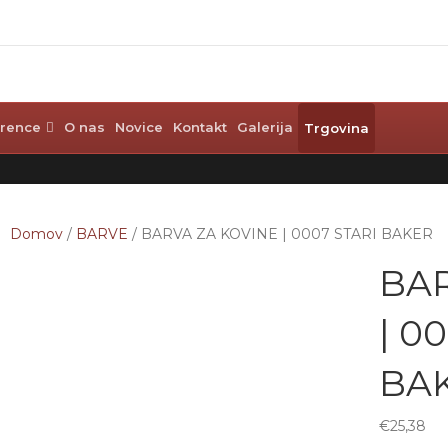
rence
O nas
Novice
Kontakt
Galerija
Trgovina
Domov
/
BARVE
/ BARVA ZA KOVINE | 0007 STARI BAKER
BAR
| 0
BA
€
25,38