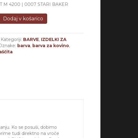
 M 4200 | 0007 STARI BAKER
Dodaj v košarico
Kategoriji:
BARVE
,
IZDELKI ZA
Oznake:
barva
,
barva za kovino
,
aščita
nju. Ko se posuši, dobimo
prime tudi direktno na vroče