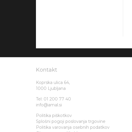
Kontakt
Koprska ulica 64,
1000 Ljubljana
Tel:
01 200 77 40
info@amal.si
Politika piškotkov
Splošni pogoji poslovanja trgovine
Politika varovanja osebnih podatkov