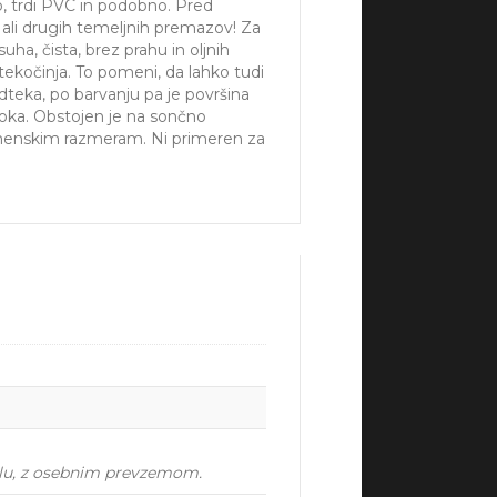
o, trdi PVC in podobno. Pred
li drugih temeljnih premazov! Za
ha, čista, brez prahu in oljnih
ekočinja. To pomeni, da lahko tudi
dteka, po barvanju pa je površina
 poka. Obstojen je na sončno
remenskim razmeram. Ni primeren za
ilu, z osebnim prevzemom.